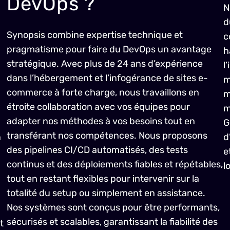
DevOps ?
N
d
Synopsis combine expertise technique et
c
pragmatisme pour faire du DevOps un avantage
h
stratégique. Avec plus de 24 ans d’expérience
l
dans l’hébergement et l’infogérance de sites e-
m
commerce à forte charge, nous travaillons en
m
étroite collaboration avec vos équipes pour
m
adapter nos méthodes à vos besoins tout en
G
transférant nos compétences. Nous proposons
n
d
des pipelines CI/CD automatisés, des tests
e
continus et des déploiements fiables et répétables,
l
tout en restant flexibles pour intervenir sur la
totalité du setup ou simplement en assistance.
Nos systèmes sont conçus pour être performants,
sécurisés et scalables, garantissant la fiabilité des
t