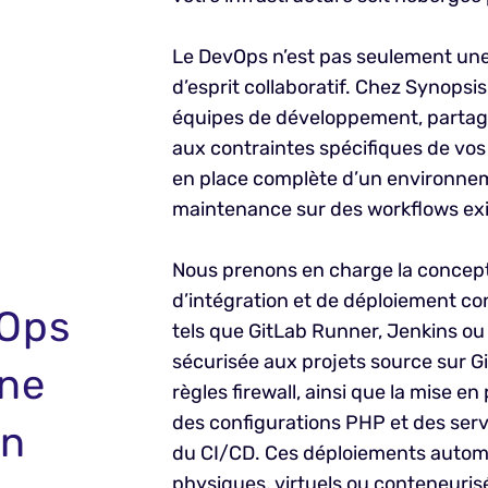
Le DevOps n’est pas seulement une qu
d’esprit collaboratif. Chez Synopsi
équipes de développement, partage
aux contraintes spécifiques de vos
en place complète d’un environneme
maintenance sur des workflows exi
Nous prenons en charge la conceptio
d’intégration et de déploiement con
vOps
tels que GitLab Runner, Jenkins ou
sécurisée aux projets source sur Gi
une
règles firewall, ainsi que la mise e
des configurations PHP et des ser
un
du CI/CD. Ces déploiements automa
physiques, virtuels ou conteneurisé